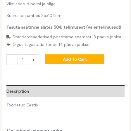
Viimistletud peitsi ja õliga.
Suurus on umbes 35x104cm.
Tasuta saatmine alates 50€ tellimusest (va eritellimused)!
Standardsaadetised postitame enamasti 3 päeva jooksul
Õigus tagastada toode 14 päeva jooksul
-
+
Add To Cart
Description
Toodetud Eestis