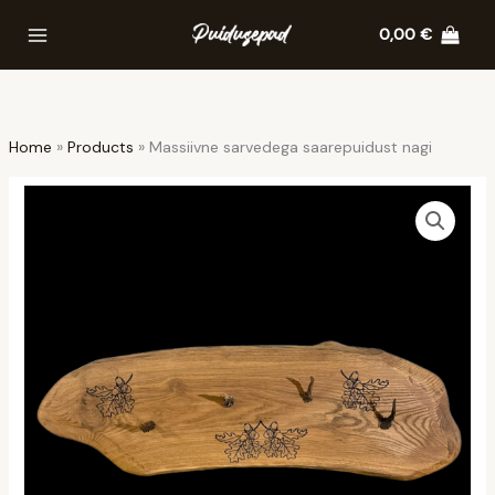
Skip
0,00
€
to
content
Home
Products
Massiivne sarvedega saarepuidust nagi
Massiivne
sarvedega
saarepuidust
nagi
quantity