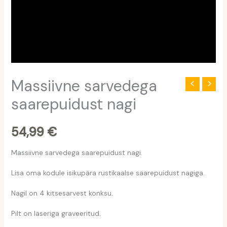
Massiivne sarvedega
saarepuidust nagi
54,99
€
Massiivne sarvedega saarepuidust nagi.
Lisa oma kodule isikupära rustikaalse saarepuidust nagiga.
Nagil on 4 kitsesarvest konksu.
Pilt on laseriga graveeritud.