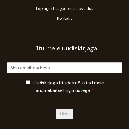
Lepingust taganemise avaldus
Kontakt
Liitu meie uudiskirjaga
E
m
a
G
i
Uudiskirjaga liitudes nõustud meie
D
l
andmekaitsetingimustega
*
P
*
R
A
g
Liitu
r
e
e