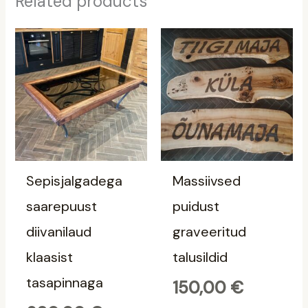
Related products
Sepisjalgadega
Massiivsed
saarepuust
puidust
diivanilaud
graveeritud
klaasist
talusildid
tasapinnaga
150,00
€